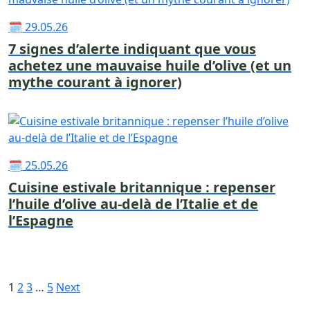
🗓 29.05.26
7 signes d’alerte indiquant que vous
achetez une mauvaise huile d’olive (et un
mythe courant à ignorer)
🗓 25.05.26
Cuisine estivale britannique : repenser
l’huile d’olive au-delà de l’Italie et de
l’Espagne
1
2
3
…
5
Next