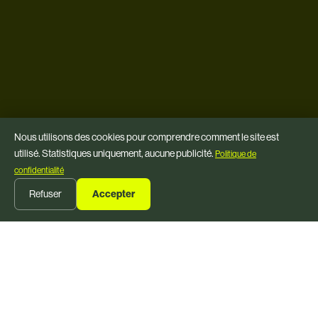
Nous utilisons des cookies pour comprendre comment le site est
utilisé. Statistiques uniquement, aucune publicité.
Politique de
confidentialité
instagram
Refuser
Accepter
s'abonner
linkedin
cuisinons ensemble !
Chez OLYFO, nous croyons au pouvoir de la collaboration pour
apporter la meilleure huile d'olive aux gens du monde entier.