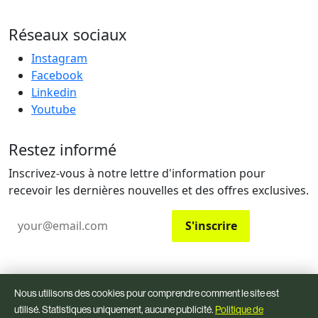
Réseaux sociaux
Instagram
Facebook
Linkedin
Youtube
Restez informé
Inscrivez-vous à notre lettre d'information pour
recevoir les dernières nouvelles et des offres exclusives.
Email
S'inscrire
© 2026
OLYFO.
All rights reserved.
Nous utilisons des cookies pour comprendre comment le site est
Parlons-en:
sales@olyfo.com
·
+216 25 217 199
utilisé. Statistiques uniquement, aucune publicité.
Politique de