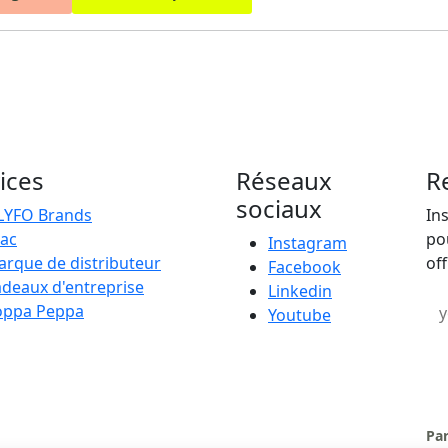
ices
Réseaux
R
sociaux
LYFO Brands
In
ac
po
Instagram
rque de distributeur
off
Facebook
deaux d'entreprise
Linkedin
Em
oppa Peppa
Youtube
Par