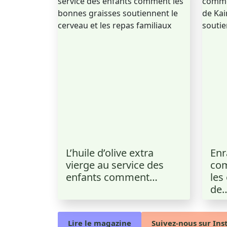
L’huile d’olive extra
Enr
vierge au service des
co
enfants comment…
les
de
Lire le magazine
Suivez-nous sur In