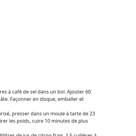
s à café de sel dans un bol. Ajouter 60
e pâte. Façonner en disque, emballer et
furisé, presser dans un moule à tarte de 23
irer les poids, cuire 10 minutes de plus
tres de jus de citron frais, 1,5 cuillères à