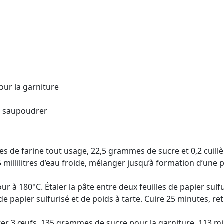
e
pour la garniture
ur saupoudrer
de farine tout usage, 22,5 grammes de sucre et 0,2 cuillère
t 45 millilitres d’eau froide, mélanger jusqu’à formation d’un
ur à 180°C. Étaler la pâte entre deux feuilles de papier sul
e papier sulfurisé et de poids à tarte. Cuire 25 minutes, ret
er 3 œufs, 135 grammes de sucre pour la garniture, 113 millili