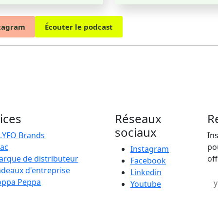
stagram
Écouter le podcast
ices
Réseaux
R
sociaux
LYFO Brands
In
ac
po
Instagram
rque de distributeur
off
Facebook
deaux d'entreprise
Linkedin
Em
oppa Peppa
Youtube