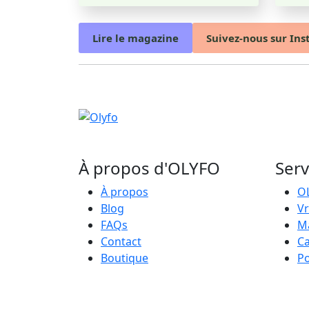
Lire le magazine
Suivez-nous sur In
À propos d'OLYFO
Serv
À propos
O
Blog
Vr
FAQs
Ma
Contact
Ca
Boutique
P