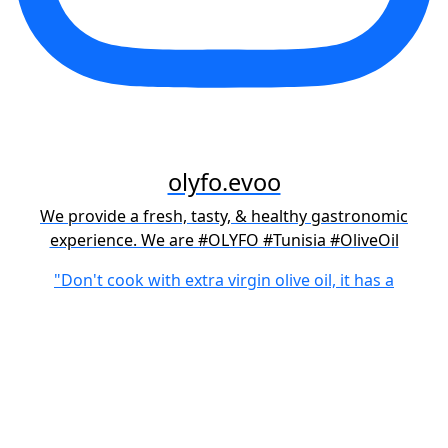
olyfo.evoo
We provide a fresh, tasty, & healthy gastronomic
experience. We are #OLYFO #Tunisia #OliveOil
"Don't cook with extra virgin olive oil, it has a