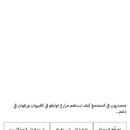
متجذرون في المجتمع كيف تساهم مزارع اوليفو في القيروان وزغوان في
دعم…
تصفّح المجلة
تابعنا على إنستغرام
استمع إلى البودكاست