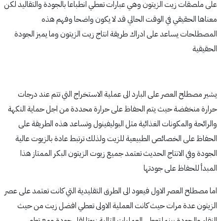
على ملصقات زيت الزيتون وهي عبارات تعطي انطباعا بالجودة والتقاليد لكن
معناها الحقيقي في الوقت الحالي قد لا يكون واضحا وفهم هذه
المصطلحات يساعد على ادراك طريقة انتاج زيت الزيتون وما يميز الجودة
الحقيقية
يشير مصطلح العصر على البارد الى عملية الاستخراج التي تتم عند درجات
حرارة منخفضة حيث يتم الحفاظ على حرارة محددة من اجل حماية النكهة
والرائحة والمكونات الغذائية مثل البوليفينول وتساعد هذه الطريقة على
الحفاظ على الخصائص الطبيعية للزيت ولذلك ترتبط عادة بالزيوت عالية
الجودة وفي الانتاج الحديث تعتمد جميع زيوت الزيتون البكر الممتاز هذا
المبدأ للحفاظ على جودتها
اما مصطلح العصر الاول فيعود الى الطرق التقليدية التي كانت تعتمد على عصر
الزيتون عدة مرات حيث كانت العملية الاولى تعطي افضل زيت من حيث
النقاء والجودة بينما تعطي العمليات التالية زيوتا اقل جودة ومع تطور