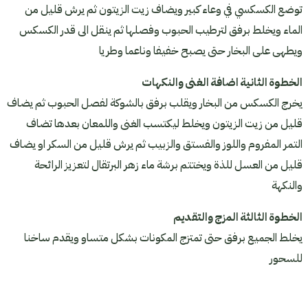
توضع الكسكسي في وعاء كبير ويضاف زيت الزيتون ثم يرش قليل من
الماء ويخلط برفق لترطيب الحبوب وفصلها ثم ينقل الى قدر الكسكس
ويطهى على البخار حتى يصبح خفيفا وناعما وطريا
الخطوة الثانية اضافة الغنى والنكهات
يخرج الكسكس من البخار ويقلب برفق بالشوكة لفصل الحبوب ثم يضاف
قليل من زيت الزيتون ويخلط ليكتسب الغنى واللمعان بعدها تضاف
التمر المفروم واللوز والفستق والزبيب ثم يرش قليل من السكر او يضاف
قليل من العسل للذة ويختتم برشة ماء زهر البرتقال لتعزيز الرائحة
والنكهة
الخطوة الثالثة المزج والتقديم
يخلط الجميع برفق حتى تمتزج المكونات بشكل متساو ويقدم ساخنا
للسحور