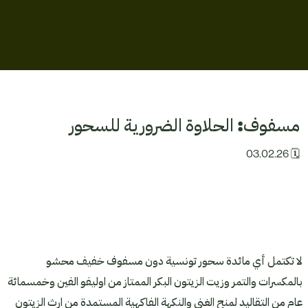
اتصل
بنا
متجر
Soon
مسفوف: الحلاوة الضرورية للسحور
تواصل
🗓 03.02.26
معنا
لا تكتمل أي مائدة سحور تونسية دون مسفوف خفيف محشو
بالمكسرات والتمر وزيت الزيتون البكر الممتاز من اوليفو الفين وخمسمائة
عام من التقاليد لمنح الغنى والنكهة الفاكهية المستمدة من ارث الزيتون