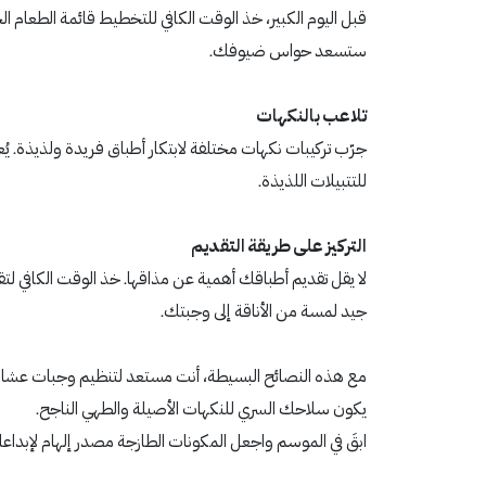
قبل اليوم الكبير، خذ الوقت الكافي للتخطيط قائمة الطعام الخا
ستسعد حواس ضيوفك.
تلاعب بالنكهات
جرّب تركيبات نكهات مختلفة لابتكار أطباق فريدة ولذيذة. ي
للتتبيلات اللذيذة.
التركيز على طريقة التقديم
لا يقل تقديم أطباقك أهمية عن مذاقها. خذ الوقت الكافي ل
جيد لمسة من الأناقة إلى وجبتك.
مع هذه النصائح البسيطة، أنت مستعد لتنظيم وجبات عشاء لا 
يكون سلاحك السري للنكهات الأصيلة والطهي الناجح.
ابقَ في الموسم واجعل المكونات الطازجة مصدر إلهام لإبداعا