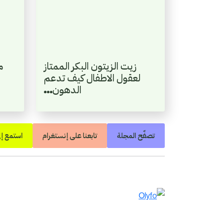
زيت الزيتون البكر الممتاز
م
لعقول الاطفال كيف تدعم
الدهون…
تصفّح المجلة
تابعنا على إنستغرام
استمع إل