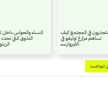
تجذرون في المجتمع كيف
النساء والحواس داخل ل
تساهم مزارع اوليفو في
التذوق التي تحدد 
القيروان…
الزيت
ى البودكاست