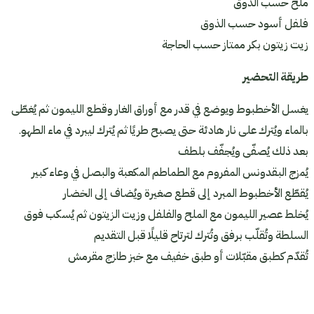
ملح حسب الذوق
فلفل أسود حسب الذوق
زيت زيتون بكر ممتاز حسب الحاجة
طريقة التحضير
يغسل الأخطبوط ويوضع في قدر مع أوراق الغار وقطع الليمون ثم يُغطّى
بالماء ويُترك على نار هادئة حتى يصبح طريًا ثم يُترك ليبرد في ماء الطهو.
بعد ذلك يُصفّى ويُجفّف بلطف
يُمزج البقدونس المفروم مع الطماطم المكعبة والبصل في وعاء كبير
يُقطّع الأخطبوط المبرد إلى قطع صغيرة ويُضاف إلى الخضار
يُخلط عصير الليمون مع الملح والفلفل وزيت الزيتون ثم يُسكب فوق
السلطة وتُقلّب برفق وتُترك لترتاح قليلًا قبل التقديم
تُقدّم كطبق مقبّلات أو طبق خفيف مع خبز طازج مقرمش