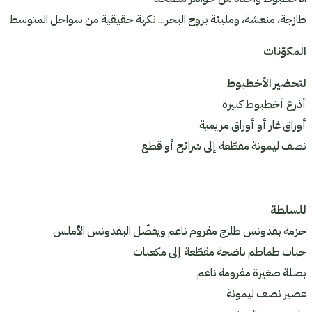
طازجة، منعشة، ومليئة بروح البحر… نكهة حقيقية من سواحل المتوسط
المكوّنات
لتحضير الأخطبوط
أذرع أخطبوط كبيرة
أوراق غار أو أوراق مريمية
نصف ليمونة مقطّعة إلى شرائح أو قطع
للسلطة
حزمة بقدونس طازج مفروم ناعم ويفضّل البقدونس الأملس
حبات طماطم ناضجة مقطّعة إلى مكعبات
بصلة صغيرة مفرومة ناعم
عصير نصف ليمونة